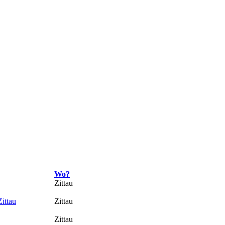
Wo?
Zittau
ittau
Zittau
Zittau