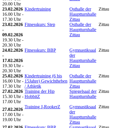
20.00 Uhr
23.02.2026
Kindertraining
Osthalle der
Zittau
16.00 Uhr -
Hauptturnhalle
17.30 Uhr
Zittau
23.02.2026
Fitnesskurs: Step
Osthalle der
Zittau
-
Hauptturnhalle
09.02.2026
Zittau
19.30 Uhr -
20.30 Uhr
24.02.2026
Fitnesskurs: BBP
Gymnastiksaal
Zittau
-
der
17.02.2026
Hauptturnhalle
19.30 Uhr -
Zittau
20.30 Uhr
25.02.2026
Kindertraining (6 bis
Osthalle der
Zittau
16.00 Uhr -
15Jahre) Gewichtheben
Hauptturnhalle
17.30 Uhr
/ Athletik
Zittau
27.02.2026
Training der Hip
Spiegelsaal der
Zittau
15.30 Uhr -
HobbitZ
Hauptturnhalle
17.00 Uhr
Training J-RookerZ
Gymnastiksaal
Zittau
27.02.2026
der
17.00 Uhr -
Hauptturnhalle
19.00 Uhr
Zittau
27.02.2026
Fitnesskurs: BBP
Gymnastiksaal
Zittau