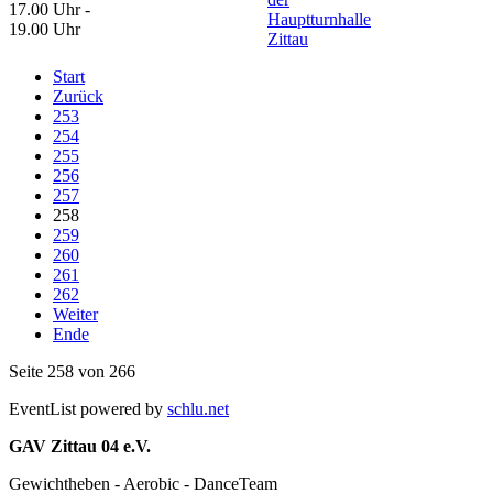
17.00 Uhr -
Hauptturnhalle
19.00 Uhr
Zittau
Start
Zurück
253
254
255
256
257
258
259
260
261
262
Weiter
Ende
Seite 258 von 266
EventList powered by
schlu.net
GAV Zittau 04 e.V.
Gewichtheben - Aerobic - DanceTeam