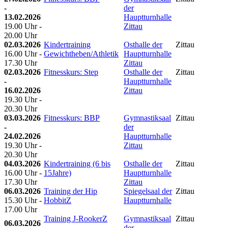
-
der
13.02.2026
Hauptturnhalle
19.00 Uhr -
Zittau
20.00 Uhr
02.03.2026
Kindertraining
Osthalle der
Zittau
16.00 Uhr -
Gewichtheben/Athletik
Hauptturnhalle
17.30 Uhr
Zittau
02.03.2026
Fitnesskurs: Step
Osthalle der
Zittau
-
Hauptturnhalle
16.02.2026
Zittau
19.30 Uhr -
20.30 Uhr
03.03.2026
Fitnesskurs: BBP
Gymnastiksaal
Zittau
-
der
24.02.2026
Hauptturnhalle
19.30 Uhr -
Zittau
20.30 Uhr
04.03.2026
Kindertraining (6 bis
Osthalle der
Zittau
16.00 Uhr -
15Jahre)
Hauptturnhalle
17.30 Uhr
Zittau
06.03.2026
Training der Hip
Spiegelsaal der
Zittau
15.30 Uhr -
HobbitZ
Hauptturnhalle
17.00 Uhr
Training J-RookerZ
Gymnastiksaal
Zittau
06.03.2026
der